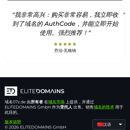
"我非常高兴：购买非常容易，我立即收
"
到了域名的 AuthCode，并能立即开始
使用。强烈推荐！"
star
star
star
star
star
乔治-瓦格纳
域名
07z.de
由
所有者
在
域名市场
上提供，并通过
ELITEDOMAINS GmbH 作为
受托人
出售。销售
域名的技术
用于
此目的。
版本说明
汉语
© 2026 ELITEDOMAINS GmbH